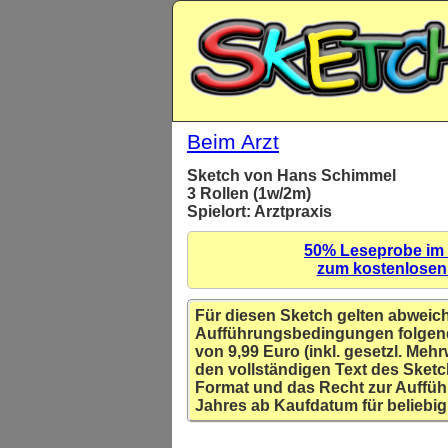
Beim Arzt
Sketch von Hans Schimmel
3 Rollen (1w/2m)
Spielort: Arztpraxis
50% Leseprobe im
zum kostenlose
Für diesen Sketch gelten abweic
Aufführungsbedingungen folgen
von 9,99 Euro (inkl. gesetzl. Mehr
den vollständigen Text des Sketc
Format und das Recht zur Auffüh
Jahres ab Kaufdatum für beliebig