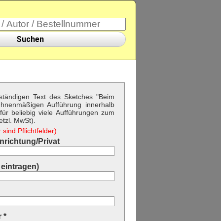
Suchen
llständigen Text des Sketches "Beim
ühnenmäßigen Aufführung innerhalb
ür beliebig viele Aufführungen zum
etzl. MwSt).
sind Pflichtfelder)
richtung/Privat
eintragen)
 *