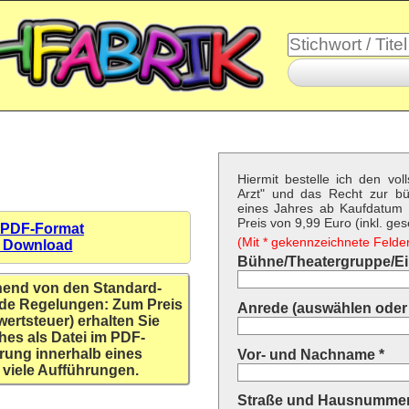
Hiermit bestelle ich den vo
Arzt" und das Recht zur b
eines Jahres ab Kaufdatum f
Preis von 9,99 Euro (inkl. ges
 PDF-Format
(Mit * gekennzeichnete Felder 
n Download
Bühne/Theatergruppe/Ein
hend von den Standard-
de Regelungen: Zum Preis
Anrede (auswählen oder 
wertsteuer) erhalten Sie
hes als Datei im PDF-
rung innerhalb eines
Vor- und Nachname *
 viele Aufführungen.
Straße und Hausnummer