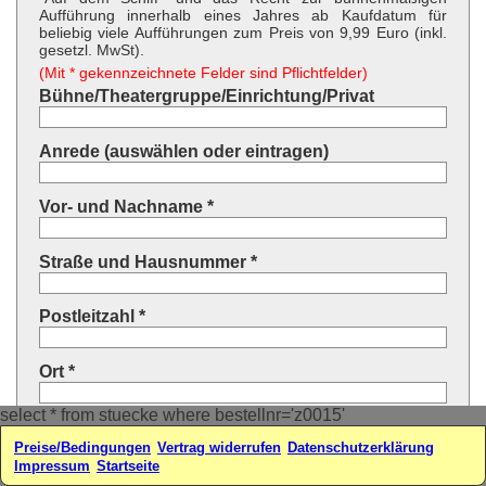
Aufführung innerhalb eines Jahres ab Kaufdatum für
beliebig viele Aufführungen zum Preis von 9,99 Euro (inkl.
gesetzl. MwSt).
(Mit * gekennzeichnete Felder sind Pflichtfelder)
Bühne/Theatergruppe/Einrichtung/Privat
Anrede (auswählen oder eintragen)
Vor- und Nachname *
Straße und Hausnummer *
Postleitzahl *
Ort *
select * from stuecke where bestellnr='z0015'
Land * (auswählen oder eintragen)
Preise/Bedingungen
Vertrag widerrufen
Datenschutzerklärung
Impressum
Startseite
Ihre E-Mail-Adresse*