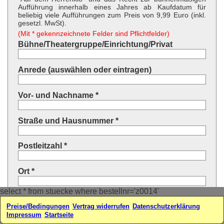
Aufführung innerhalb eines Jahres ab Kaufdatum für
beliebig viele Aufführungen zum Preis von 9,99 Euro (inkl.
gesetzl. MwSt).
(Mit * gekennzeichnete Felder sind Pflichtfelder)
Bühne/Theatergruppe/Einrichtung/Privat
Anrede (auswählen oder eintragen)
Vor- und Nachname *
Straße und Hausnummer *
Postleitzahl *
Ort *
select * from stuecke where bestellnr='z0014'
Land * (auswählen oder eintragen)
Preise/Bedingungen
Vertrag widerrufen
Datenschutzerklärung
Impressum
Startseite
Ihre E-Mail-Adresse*