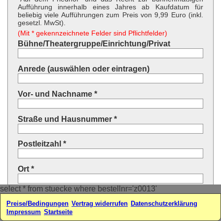
Aufführung innerhalb eines Jahres ab Kaufdatum für
beliebig viele Aufführungen zum Preis von 9,99 Euro (inkl.
gesetzl. MwSt).
(Mit * gekennzeichnete Felder sind Pflichtfelder)
Bühne/Theatergruppe/Einrichtung/Privat
Anrede (auswählen oder eintragen)
Vor- und Nachname *
Straße und Hausnummer *
Postleitzahl *
Ort *
select * from stuecke where bestellnr='z0013'
Land * (auswählen oder eintragen)
Preise/Bedingungen
Vertrag widerrufen
Datenschutzerklärung
Impressum
Startseite
Ihre E-Mail-Adresse*