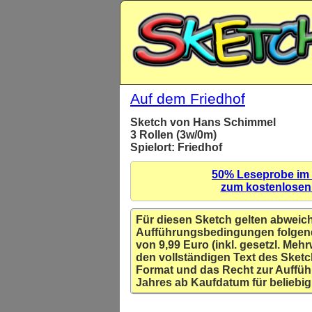
Auf dem Friedhof
Sketch von Hans Schimmel
3 Rollen (3w/0m)
Spielort: Friedhof
50% Leseprobe im
zum kostenlose
Für diesen Sketch gelten abweic
Aufführungsbedingungen folgen
von 9,99 Euro (inkl. gesetzl. Mehr
den vollständigen Text des Sketc
Format und das Recht zur Auffüh
Jahres ab Kaufdatum für beliebig