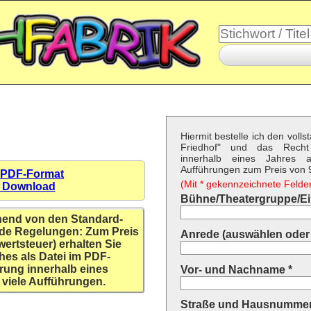
Hiermit bestelle ich den voll
Friedhof" und das Recht
innerhalb eines Jahres a
Aufführungen zum Preis von 9,
 PDF-Format
(Mit * gekennzeichnete Felder 
n Download
Bühne/Theatergruppe/Ein
hend von den Standard-
de Regelungen: Zum Preis
Anrede (auswählen oder 
wertsteuer) erhalten Sie
hes als Datei im PDF-
rung innerhalb eines
Vor- und Nachname *
 viele Aufführungen.
Straße und Hausnummer