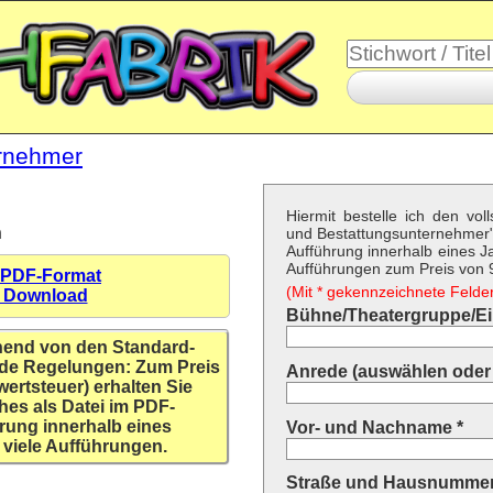
ernehmer
Hiermit bestelle ich den vol
n
und Bestattungsunternehmer
Aufführung innerhalb eines Ja
Aufführungen zum Preis von 9,
 PDF-Format
(Mit * gekennzeichnete Felder 
n Download
Bühne/Theatergruppe/Ein
hend von den Standard-
de Regelungen: Zum Preis
Anrede (auswählen oder 
wertsteuer) erhalten Sie
hes als Datei im PDF-
rung innerhalb eines
Vor- und Nachname *
 viele Aufführungen.
Straße und Hausnummer