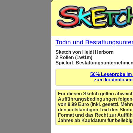
Todin und Bestattungsunt
Sketch von Heidi Herborn
2 Rollen (1w/1m)
Spielort: Bestattungsunternehme
50% Leseprobe im
zum kostenlose
Für diesen Sketch gelten abweic
Aufführungsbedingungen folgen
von 9,99 Euro (inkl. gesetzl. Mehr
den vollständigen Text des Sketc
Format und das Recht zur Auffüh
Jahres ab Kaufdatum für beliebig