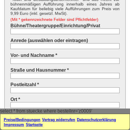
bühnenmäßigen Aufführung innerhalb eines Jahres ab
Kaufdatum für beliebig viele Aufführungen zum Preis von
9,99 Euro (inkl. gesetzl. MwSt).
(Mit * gekennzeichnete Felder sind Pflichtfelder)
Bühne/Theatergruppe/Einrichtung/Privat
Anrede (auswählen oder eintragen)
Vor- und Nachname *
Straße und Hausnummer *
Postleitzahl *
Ort *
select * from stuecke where bestellnr='z0009'
Land * (auswählen oder eintragen)
Preise/Bedingungen
Vertrag widerrufen
Datenschutzerklärung
Impressum
Startseite
Ihre E-Mail-Adresse*