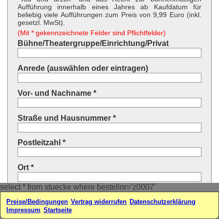
Aufführung innerhalb eines Jahres ab Kaufdatum für
beliebig viele Aufführungen zum Preis von 9,99 Euro (inkl.
gesetzl. MwSt).
(Mit * gekennzeichnete Felder sind Pflichtfelder)
Bühne/Theatergruppe/Einrichtung/Privat
Anrede (auswählen oder eintragen)
Vor- und Nachname *
Straße und Hausnummer *
Postleitzahl *
Ort *
select * from stuecke where bestellnr='z0007'
Land * (auswählen oder eintragen)
Preise/Bedingungen
Vertrag widerrufen
Datenschutzerklärung
Impressum
Startseite
Ihre E-Mail-Adresse*