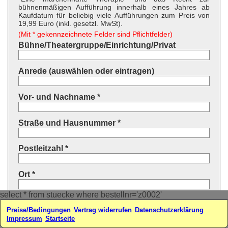
bühnenmäßigen Aufführung innerhalb eines Jahres ab
Kaufdatum für beliebig viele Aufführungen zum Preis von
19,99 Euro (inkl. gesetzl. MwSt).
(Mit * gekennzeichnete Felder sind Pflichtfelder)
Bühne/Theatergruppe/Einrichtung/Privat
Anrede (auswählen oder eintragen)
Vor- und Nachname *
Straße und Hausnummer *
Postleitzahl *
Ort *
select * from stuecke where bestellnr='z0002'
Land * (auswählen oder eintragen)
Preise/Bedingungen
Vertrag widerrufen
Datenschutzerklärung
Impressum
Startseite
Ihre E-Mail-Adresse*