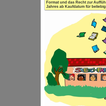
Format und das Recht zur Auffüh
Jahres ab Kaufdatum für beliebig