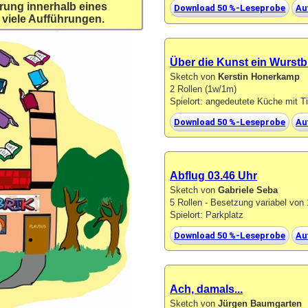
rung innerhalb eines
Download 50 %-Leseprobe
Au
 viele Aufführungen.
Über die Kunst ein Wurstb
Sketch von
Kerstin Honerkamp
2 Rollen (1w/1m)
Spielort: angedeutete Küche mit T
Download 50 %-Leseprobe
Au
Abflug 03.46 Uhr
Sketch von
Gabriele Seba
5 Rollen - Besetzung variabel vo
Spielort: Parkplatz
Download 50 %-Leseprobe
Au
Ach, damals...
Sketch von
Jürgen Baumgarten