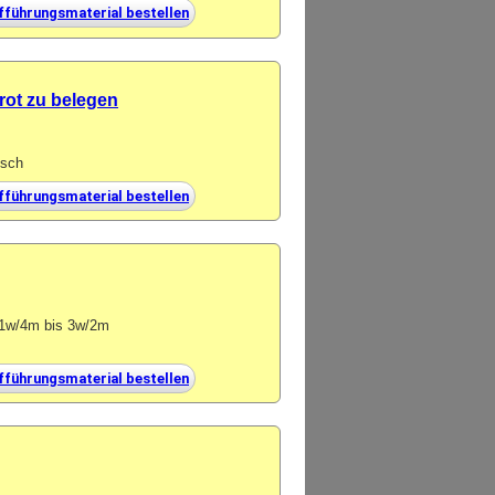
fführungsmaterial bestellen
rot zu belegen
isch
fführungsmaterial bestellen
n 1w/4m bis 3w/2m
fführungsmaterial bestellen