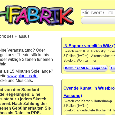
brik des Plausus
'N Ehpoor vertellt 'n Witz
eine Veranstaltung? Oder
Sketch nach Kurt Tucholsky in d
ige kurze Theaterstücke bis
3 Rollen (1w/2m) - Alternativbese
oder witzige Szenen für einen
Spielort: Wohnzimmer
tig!
Download 50 %-Leseprobe
Au
r als 15 Minuten Spiellänge?
eite
www.plausus.de
ücke und Musicals.
Över de Kunst, ’n Wustbro
nd von den Standard-
de Regelungen: Eine
Fassung)
s steht zu jedem Sketch
Sketch von
Kerstin Honerkamp
bereit. Nach Zahlung der
2 Rollen (1w/1m)
senen Gebühr erhalten Sie
Spielort: angedeutete Küche mit T
hes als Datei im PDF-