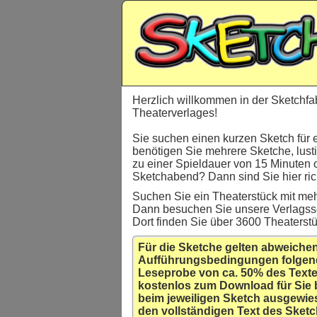
Herzlich willkommen in der Sketchfa
Theaterverlages!
Sie suchen einen kurzen Sketch für 
benötigen Sie mehrere Sketche, lust
zu einer Spieldauer von 15 Minuten 
Sketchabend? Dann sind Sie hier rich
Suchen Sie ein Theaterstück mit meh
Dann besuchen Sie unsere Verlagss
Dort finden Sie über 3600 Theaterst
Für die Sketche gelten abweiche
Aufführungsbedingungen folgen
Leseprobe von ca. 50% des Texte
kostenlos zum Download für Sie 
beim jeweiligen Sketch ausgewie
den vollständigen Text des Sketc