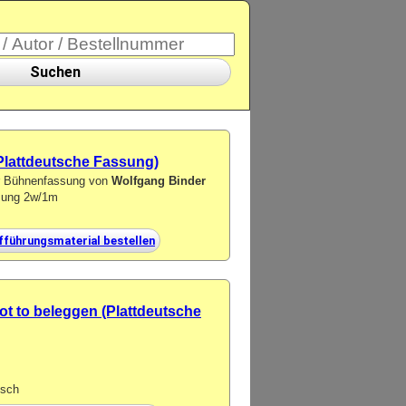
Suchen
 (Plattdeutsche Fassung)
er Bühnenfassung von
Wolfgang Binder
tzung 2w/1m
fführungsmaterial bestellen
ot to beleggen (Plattdeutsche
isch