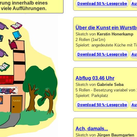
rung innerhalb eines
Download 50 %-Leseprobe
Au
 viele Aufführungen.
Über die Kunst ein Wurstb
Sketch von
Kerstin Honerkamp
2 Rollen (1w/1m)
Spielort: angedeutete Küche mit T
Download 50 %-Leseprobe
Au
Abflug 03.46 Uhr
Sketch von
Gabriele Seba
5 Rollen - Besetzung variabel vo
Spielort: Parkplatz
Download 50 %-Leseprobe
Au
Ach, damals...
Sketch von
Jürgen Baumgarten