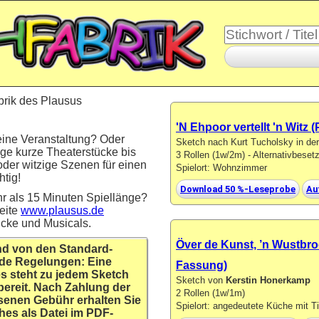
brik des Plausus
'N Ehpoor vertellt 'n Witz
eine Veranstaltung? Oder
Sketch nach Kurt Tucholsky in d
ige kurze Theaterstücke bis
3 Rollen (1w/2m) - Alternativbese
oder witzige Szenen für einen
Spielort: Wohnzimmer
tig!
Download 50 %-Leseprobe
Au
r als 15 Minuten Spiellänge?
eite
www.plausus.de
ücke und Musicals.
Över de Kunst, ’n Wustbro
nd von den Standard-
de Regelungen: Eine
Fassung)
s steht zu jedem Sketch
Sketch von
Kerstin Honerkamp
bereit. Nach Zahlung der
2 Rollen (1w/1m)
senen Gebühr erhalten Sie
Spielort: angedeutete Küche mit T
hes als Datei im PDF-