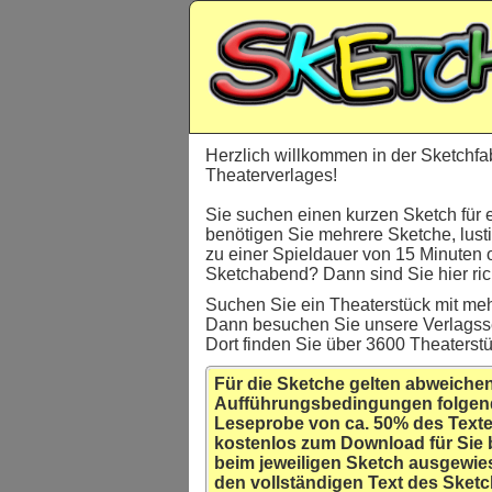
Herzlich willkommen in der Sketchfa
Theaterverlages!
Sie suchen einen kurzen Sketch für 
benötigen Sie mehrere Sketche, lust
zu einer Spieldauer von 15 Minuten 
Sketchabend? Dann sind Sie hier rich
Suchen Sie ein Theaterstück mit meh
Dann besuchen Sie unsere Verlagss
Dort finden Sie über 3600 Theaterst
Für die Sketche gelten abweiche
Aufführungsbedingungen folgen
Leseprobe von ca. 50% des Texte
kostenlos zum Download für Sie 
beim jeweiligen Sketch ausgewie
den vollständigen Text des Sketc