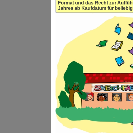
Format und das Recht zur Auffüh
Jahres ab Kaufdatum für beliebig