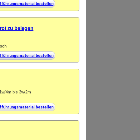
fführungsmaterial bestellen
rot zu belegen
isch
fführungsmaterial bestellen
n 1w/4m bis 3w/2m
fführungsmaterial bestellen