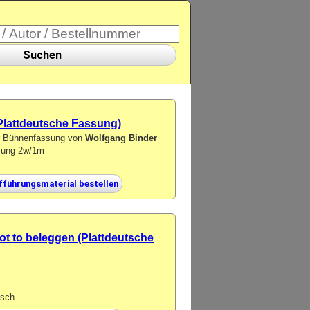
Suchen
 (Plattdeutsche Fassung)
er Bühnenfassung von
Wolfgang Binder
tzung 2w/1m
fführungsmaterial bestellen
ot to beleggen (Plattdeutsche
isch