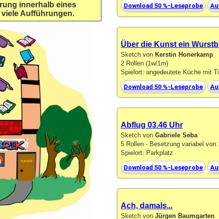
rung innerhalb eines
Download 50 %-Leseprobe
Au
 viele Aufführungen.
Über die Kunst ein Wurstb
Sketch von
Kerstin Honerkamp
2 Rollen (1w/1m)
Spielort: angedeutete Küche mit T
Download 50 %-Leseprobe
Au
Abflug 03.46 Uhr
Sketch von
Gabriele Seba
5 Rollen - Besetzung variabel vo
Spielort: Parkplatz
Download 50 %-Leseprobe
Au
Ach, damals...
Sketch von
Jürgen Baumgarten