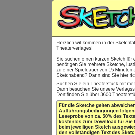
Herzlich willkommen in der Sketchfa
Theaterverlages!
Sie suchen einen kurzen Sketch für 
benötigen Sie mehrere Sketche, lust
zu einer Spieldauer von 15 Minuten 
Sketchabend? Dann sind Sie hier rich
Suchen Sie ein Theaterstück mit meh
Dann besuchen Sie unsere Verlagss
Dort finden Sie über 3600 Theaterst
Für die Sketche gelten abweiche
Aufführungsbedingungen folgen
Leseprobe von ca. 50% des Texte
kostenlos zum Download für Sie 
beim jeweiligen Sketch ausgewie
den vollständigen Text des Sketc