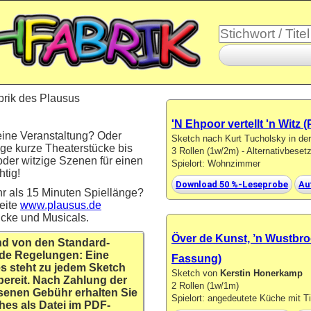
brik des Plausus
'N Ehpoor vertellt 'n Witz
eine Veranstaltung? Oder
Sketch nach Kurt Tucholsky in d
ige kurze Theaterstücke bis
3 Rollen (1w/2m) - Alternativbese
oder witzige Szenen für einen
Spielort: Wohnzimmer
tig!
Download 50 %-Leseprobe
Au
r als 15 Minuten Spiellänge?
eite
www.plausus.de
ücke und Musicals.
Över de Kunst, ’n Wustbro
nd von den Standard-
de Regelungen: Eine
Fassung)
s steht zu jedem Sketch
Sketch von
Kerstin Honerkamp
bereit. Nach Zahlung der
2 Rollen (1w/1m)
senen Gebühr erhalten Sie
Spielort: angedeutete Küche mit T
hes als Datei im PDF-