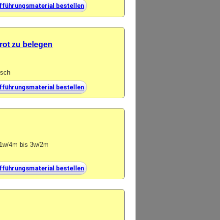
fführungsmaterial bestellen
rot zu belegen
isch
fführungsmaterial bestellen
n 1w/4m bis 3w/2m
fführungsmaterial bestellen