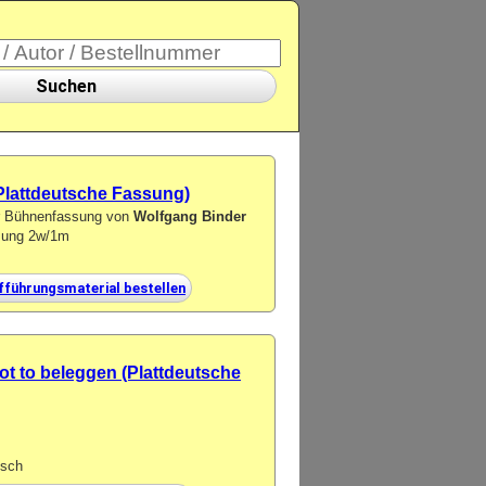
Suchen
 (Plattdeutsche Fassung)
er Bühnenfassung von
Wolfgang Binder
tzung 2w/1m
fführungsmaterial bestellen
ot to beleggen (Plattdeutsche
isch