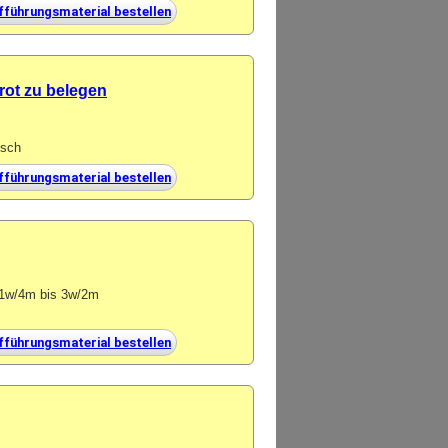
fführungsmaterial bestellen
rot zu belegen
isch
fführungsmaterial bestellen
n 1w/4m bis 3w/2m
fführungsmaterial bestellen