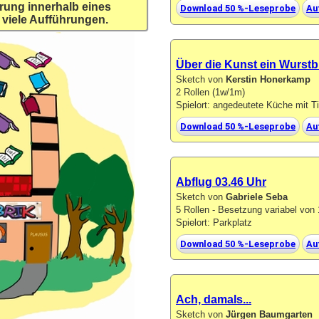
rung innerhalb eines
Download 50 %-Leseprobe
Au
 viele Aufführungen.
Über die Kunst ein Wurstb
Sketch von
Kerstin Honerkamp
2 Rollen (1w/1m)
Spielort: angedeutete Küche mit T
Download 50 %-Leseprobe
Au
Abflug 03.46 Uhr
Sketch von
Gabriele Seba
5 Rollen - Besetzung variabel vo
Spielort: Parkplatz
Download 50 %-Leseprobe
Au
Ach, damals...
Sketch von
Jürgen Baumgarten