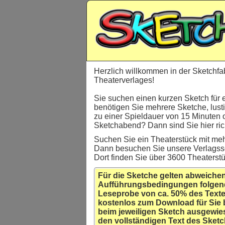
Herzlich willkommen in der Sketchfa
Theaterverlages!
Sie suchen einen kurzen Sketch für 
benötigen Sie mehrere Sketche, lust
zu einer Spieldauer von 15 Minuten 
Sketchabend? Dann sind Sie hier rich
Suchen Sie ein Theaterstück mit meh
Dann besuchen Sie unsere Verlagss
Dort finden Sie über 3600 Theaterst
Für die Sketche gelten abweiche
Aufführungsbedingungen folgen
Leseprobe von ca. 50% des Texte
kostenlos zum Download für Sie 
beim jeweiligen Sketch ausgewie
den vollständigen Text des Sketc