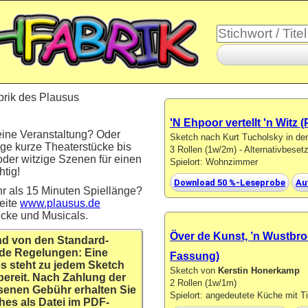
brik des Plausus
'N Ehpoor vertellt 'n Witz
eine Veranstaltung? Oder
Sketch nach Kurt Tucholsky in d
ige kurze Theaterstücke bis
3 Rollen (1w/2m) - Alternativbese
oder witzige Szenen für einen
Spielort: Wohnzimmer
tig!
Download 50 %-Leseprobe
Au
r als 15 Minuten Spiellänge?
eite
www.plausus.de
ücke und Musicals.
Över de Kunst, ’n Wustbro
nd von den Standard-
de Regelungen: Eine
Fassung)
s steht zu jedem Sketch
Sketch von
Kerstin Honerkamp
bereit. Nach Zahlung der
2 Rollen (1w/1m)
senen Gebühr erhalten Sie
Spielort: angedeutete Küche mit T
hes als Datei im PDF-