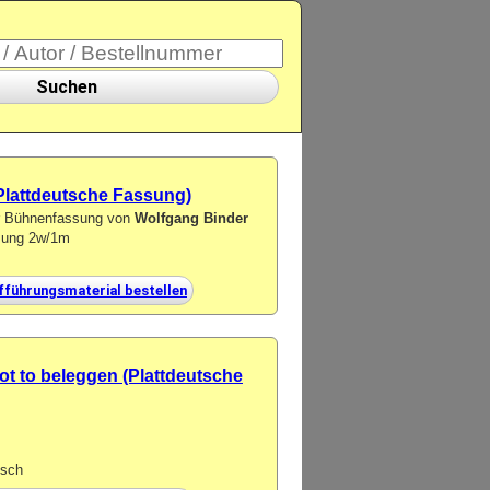
Suchen
 (Plattdeutsche Fassung)
er Bühnenfassung von
Wolfgang Binder
tzung 2w/1m
fführungsmaterial bestellen
ot to beleggen (Plattdeutsche
isch