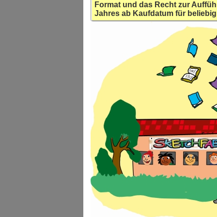
Format und das Recht zur Auffüh
Jahres ab Kaufdatum für beliebig