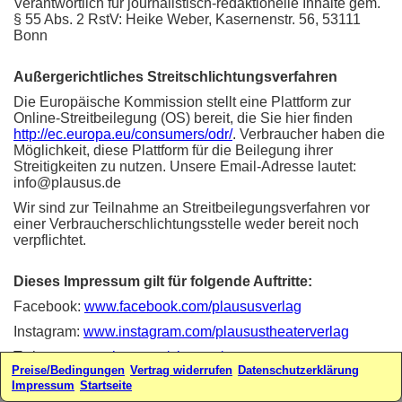
Verantwortlich für journalistisch-redaktionelle Inhalte gem.
§ 55 Abs. 2 RstV: Heike Weber, Kasernenstr. 56, 53111
Bonn
Außergerichtliches Streitschlichtungsverfahren
Die Europäische Kommission stellt eine Plattform zur
Online-Streitbeilegung (OS) bereit, die Sie hier finden
http://ec.europa.eu/consumers/odr/
. Verbraucher haben die
Möglichkeit, diese Plattform für die Beilegung ihrer
Streitigkeiten zu nutzen. Unsere Email-Adresse lautet:
info@plausus.de
Wir sind zur Teilnahme an Streitbeilegungsverfahren vor
einer Verbraucherschlichtungsstelle weder bereit noch
verpflichtet.
Dieses Impressum gilt für folgende Auftritte:
Facebook:
www.facebook.com/plaususverlag
Instagram:
www.instagram.com/plausustheaterverlag
Twitter:
www.twitter.com/plausus/
Preise/Bedingungen
Vertrag widerrufen
Datenschutzerklärung
Webseiten:
www.plausus.de
-
www.sketchfabrik.de
Impressum
Startseite