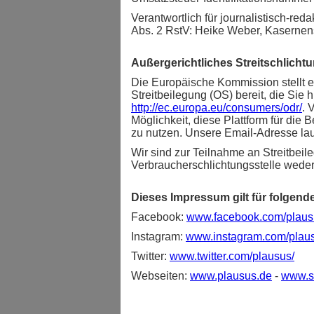
Verantwortlich für journalistisch-reda
Abs. 2 RstV: Heike Weber, Kasernens
Außergerichtliches Streitschlicht
Die Europäische Kommission stellt ei
Streitbeilegung (OS) bereit, die Sie h
http://ec.europa.eu/consumers/odr/
. 
Möglichkeit, diese Plattform für die B
zu nutzen. Unsere Email-Adresse lau
Wir sind zur Teilnahme an Streitbeil
Verbraucherschlichtungsstelle weder b
Dieses Impressum gilt für folgende 
Facebook:
www.facebook.com/plaus
Instagram:
www.instagram.com/plaus
Twitter:
www.twitter.com/plausus/
Webseiten:
www.plausus.de
-
www.sk