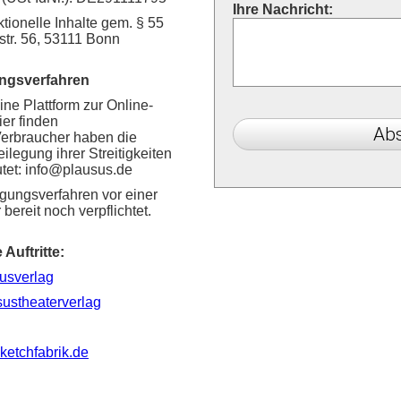
Ihre Nachricht:
ktionelle Inhalte gem. § 55
tr. 56, 53111 Bonn
ungsverfahren
ne Plattform zur Online-
ier finden
Verbraucher haben die
eilegung ihrer Streitigkeiten
tet: info@plausus.de
egungsverfahren vor einer
ereit noch verpflichtet.
Auftritte:
usverlag
ustheaterverlag
etchfabrik.de