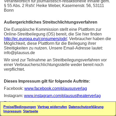
Verantwortlich für journalistisch-redaktionelle Inhalte gem.
§ 55 Abs. 2 RstV: Heike Weber, Kasernenstr. 56, 53111
Bonn
Außergerichtliches Streitschlichtungsverfahren
Die Europäische Kommission stellt eine Plattform zur
Online-Streitbeilegung (OS) bereit, die Sie hier finden
http://ec.europa.eu/consumers/odr/
. Verbraucher haben die
Möglichkeit, diese Plattform für die Beilegung ihrer
Streitigkeiten zu nutzen. Unsere Email-Adresse lautet:
info@plausus.de
Wir sind zur Teilnahme an Streitbeilegungsverfahren vor
einer Verbraucherschlichtungsstelle weder bereit noch
verpflichtet.
Dieses Impressum gilt für folgende Auftritte:
Facebook:
www.facebook.com/plaususverlag
Instagram:
www.instagram.com/plausustheaterverlag
Twitter:
www.twitter.com/plausus/
Preise/Bedingungen
Vertrag widerrufen
Datenschutzerklärung
Webseiten:
www.plausus.de
-
www.sketchfabrik.de
Impressum
Startseite