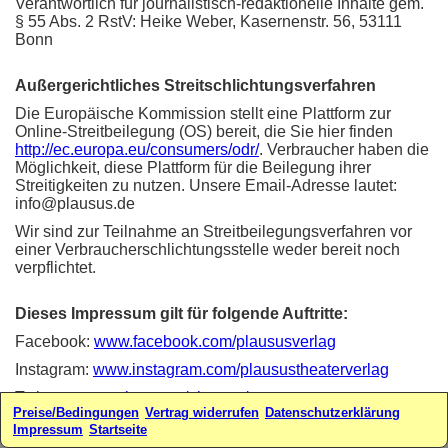
Verantwortlich für journalistisch-redaktionelle Inhalte gem.
§ 55 Abs. 2 RstV: Heike Weber, Kasernenstr. 56, 53111
Bonn
Außergerichtliches Streitschlichtungsverfahren
Die Europäische Kommission stellt eine Plattform zur
Online-Streitbeilegung (OS) bereit, die Sie hier finden
http://ec.europa.eu/consumers/odr/
. Verbraucher haben die
Möglichkeit, diese Plattform für die Beilegung ihrer
Streitigkeiten zu nutzen. Unsere Email-Adresse lautet:
info@plausus.de
Wir sind zur Teilnahme an Streitbeilegungsverfahren vor
einer Verbraucherschlichtungsstelle weder bereit noch
verpflichtet.
Dieses Impressum gilt für folgende Auftritte:
Facebook:
www.facebook.com/plaususverlag
Instagram:
www.instagram.com/plausustheaterverlag
Twitter:
www.twitter.com/plausus/
Preise/Bedingungen
Vertrag widerrufen
Datenschutzerklärung
Webseiten:
www.plausus.de
-
www.sketchfabrik.de
Impressum
Startseite