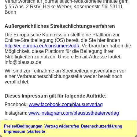
Verantwortlich für journalistisch-redaktionelle Inhalte gem.
§ 55 Abs. 2 RstV: Heike Weber, Kasernenstr. 56, 53111
Bonn
Außergerichtliches Streitschlichtungsverfahren
Die Europäische Kommission stellt eine Plattform zur
Online-Streitbeilegung (OS) bereit, die Sie hier finden
http://ec.europa.eu/consumers/odr/
. Verbraucher haben die
Möglichkeit, diese Plattform für die Beilegung ihrer
Streitigkeiten zu nutzen. Unsere Email-Adresse lautet:
info@plausus.de
Wir sind zur Teilnahme an Streitbeilegungsverfahren vor
einer Verbraucherschlichtungsstelle weder bereit noch
verpflichtet.
Dieses Impressum gilt für folgende Auftritte:
Facebook:
www.facebook.com/plaususverlag
Instagram:
www.instagram.com/plausustheaterverlag
Twitter:
www.twitter.com/plausus/
Preise/Bedingungen
Vertrag widerrufen
Datenschutzerklärung
Webseiten:
www.plausus.de
-
www.sketchfabrik.de
Impressum
Startseite