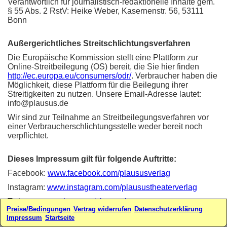
Verantwortlich für journalistisch-redaktionelle Inhalte gem.
§ 55 Abs. 2 RstV: Heike Weber, Kasernenstr. 56, 53111
Bonn
Außergerichtliches Streitschlichtungsverfahren
Die Europäische Kommission stellt eine Plattform zur
Online-Streitbeilegung (OS) bereit, die Sie hier finden
http://ec.europa.eu/consumers/odr/
. Verbraucher haben die
Möglichkeit, diese Plattform für die Beilegung ihrer
Streitigkeiten zu nutzen. Unsere Email-Adresse lautet:
info@plausus.de
Wir sind zur Teilnahme an Streitbeilegungsverfahren vor
einer Verbraucherschlichtungsstelle weder bereit noch
verpflichtet.
Dieses Impressum gilt für folgende Auftritte:
Facebook:
www.facebook.com/plaususverlag
Instagram:
www.instagram.com/plausustheaterverlag
Twitter:
www.twitter.com/plausus/
Preise/Bedingungen
Vertrag widerrufen
Datenschutzerklärung
Webseiten:
www.plausus.de
-
www.sketchfabrik.de
Impressum
Startseite