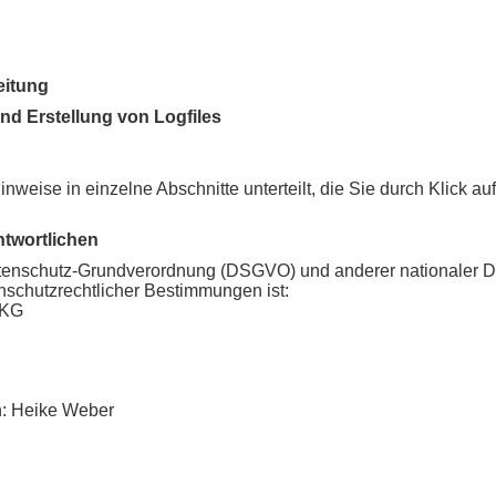
eitung
und Erstellung von Logfiles
-Kontakt
acking
inweise in einzelne Abschnitte unterteilt, die Sie durch Klick au
line-Bestellungen (E-Commerce)
ntwortlichen
er Daten an Dritte
atenschutz-Grundverordnung (DSGVO) und anderer nationaler D
Facebook, Twitter)
nschutzrechtlicher Bestimmungen ist:
deos
 KG
son
in: Heike Weber