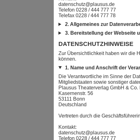
datenschutz@plausus.de
Telefon 0228 / 444 777 77
Telefax 0228 / 444 777 78
2. Allgemeines zur Datenverarb
3. Bereitstellung der Webseite 
4. Kontaktformulare und E-Mail
DATENSCHUTZHINWEISE
5. Newsletter und Newsletter-Tr
Zur Übersichtlichkeit haben wir die H
können.
6. Verwendung im Zuge von On
1. Name und Anschrift der Vera
7. Weitergabe personenbezogen
Die Verantwortliche im Sinne der D
8. Auftritte in sozialen Medien (
Mitgliedstaaten sowie sonstiger date
9. Einbindung von externen Vi
Plausus Theaterverlag GmbH & Co.
Kasernenstr. 56
10. Rechte der betroffenen Per
53111 Bonn
Deutschland
Vertreten durch die Geschäftsführer
Kontakt:
datenschutz@plausus.de
Telefon 0228 / 444 777 77