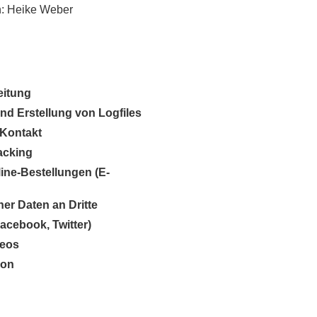
in: Heike Weber
eitung
und Erstellung von Logfiles
-Kontakt
acking
ine-Bestellungen (E-
er Daten an Dritte
Facebook, Twitter)
deos
son