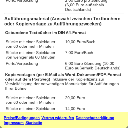
Porto/Verpackung
2,00 Euro pro Sendung
(6,00 Euro außerhalb
Deutschlands)
Aufführungsmaterial (Auswahl zwischen Textbüchern
oder Kopiervorlage zu Aufführungszwecken)
Gebundene Textbücher im DIN A4-Format
Stücke mit einer Spieldauer
10,00 Euro/Buch
von 60 oder mehr Minuten
Stücke mit einer Spieldauer
7,00 Euro/Buch
von weniger als 60 Minuten
Porto/Verpackung
6,00 Euro /Sendung (10,00
Euro außerhalb Deutschlands)
Kopiervorlagen (per E-Mail als Word-Dokument/PDF-Format
oder auf dem Postweg)
Inklusive der Kopierlizenz zur
Vervielfältigung der notwendigen Manuskripte für Aufführungen
Ihrer Bühne
Stücke mit einer Spieldauer
20,00 Euro
von 60 oder mehr Minuten
Stücke mit einer Spieldauer
14,00 Euro
von weniger als 60 Minuten
Preise/Bedingungen
Vertrag widerrufen
Datenschutzerklärung
zzgl. Porto/Verpackung für
2,00 Euro/Sendung (4,00 Euro
Impressum
Startseite
Kopiervorlagen per Post
außerhalb Deutschlands)