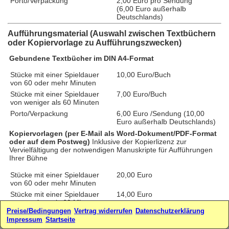
Porto/Verpackung
2,00 Euro pro Sendung
(6,00 Euro außerhalb
Deutschlands)
Aufführungsmaterial (Auswahl zwischen Textbüchern
oder Kopiervorlage zu Aufführungszwecken)
Gebundene Textbücher im DIN A4-Format
Stücke mit einer Spieldauer
10,00 Euro/Buch
von 60 oder mehr Minuten
Stücke mit einer Spieldauer
7,00 Euro/Buch
von weniger als 60 Minuten
Porto/Verpackung
6,00 Euro /Sendung (10,00
Euro außerhalb Deutschlands)
Kopiervorlagen (per E-Mail als Word-Dokument/PDF-Format
oder auf dem Postweg)
Inklusive der Kopierlizenz zur
Vervielfältigung der notwendigen Manuskripte für Aufführungen
Ihrer Bühne
Stücke mit einer Spieldauer
20,00 Euro
von 60 oder mehr Minuten
Stücke mit einer Spieldauer
14,00 Euro
von weniger als 60 Minuten
Preise/Bedingungen
Vertrag widerrufen
Datenschutzerklärung
zzgl. Porto/Verpackung für
2,00 Euro/Sendung (4,00 Euro
Impressum
Startseite
Kopiervorlagen per Post
außerhalb Deutschlands)