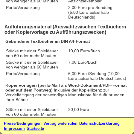
von weniger als 60 Minuten
Ansichtsexemplar
Porto/Verpackung
2,00 Euro pro Sendung
(6,00 Euro außerhalb
Deutschlands)
Aufführungsmaterial (Auswahl zwischen Textbüchern
oder Kopiervorlage zu Aufführungszwecken)
Gebundene Textbücher im DIN A4-Format
Stücke mit einer Spieldauer
10,00 Euro/Buch
von 60 oder mehr Minuten
Stücke mit einer Spieldauer
7,00 Euro/Buch
von weniger als 60 Minuten
Porto/Verpackung
6,00 Euro /Sendung (10,00
Euro außerhalb Deutschlands)
Kopiervorlagen (per E-Mail als Word-Dokument/PDF-Format
oder auf dem Postweg)
Inklusive der Kopierlizenz zur
Vervielfältigung der notwendigen Manuskripte für Aufführungen
Ihrer Bühne
Stücke mit einer Spieldauer
20,00 Euro
von 60 oder mehr Minuten
Stücke mit einer Spieldauer
14,00 Euro
Preise/Bedingungen
Vertrag widerrufen
Datenschutzerklärung
von weniger als 60 Minuten
Impressum
Startseite
zzgl. Porto/Verpackung für
2,00 Euro/Sendung (4,00 Euro