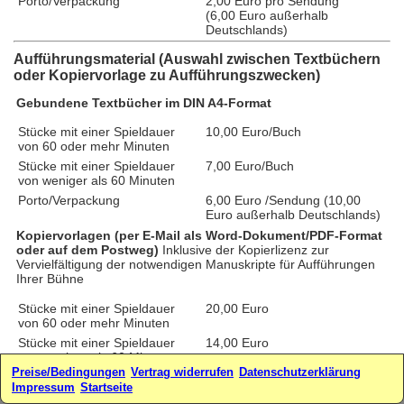
Porto/Verpackung
2,00 Euro pro Sendung
(6,00 Euro außerhalb
Deutschlands)
Aufführungsmaterial (Auswahl zwischen Textbüchern
oder Kopiervorlage zu Aufführungszwecken)
Gebundene Textbücher im DIN A4-Format
Stücke mit einer Spieldauer
10,00 Euro/Buch
von 60 oder mehr Minuten
Stücke mit einer Spieldauer
7,00 Euro/Buch
von weniger als 60 Minuten
Porto/Verpackung
6,00 Euro /Sendung (10,00
Euro außerhalb Deutschlands)
Kopiervorlagen (per E-Mail als Word-Dokument/PDF-Format
oder auf dem Postweg)
Inklusive der Kopierlizenz zur
Vervielfältigung der notwendigen Manuskripte für Aufführungen
Ihrer Bühne
Stücke mit einer Spieldauer
20,00 Euro
von 60 oder mehr Minuten
Stücke mit einer Spieldauer
14,00 Euro
von weniger als 60 Minuten
Preise/Bedingungen
Vertrag widerrufen
Datenschutzerklärung
zzgl. Porto/Verpackung für
2,00 Euro/Sendung (4,00 Euro
Impressum
Startseite
Kopiervorlagen per Post
außerhalb Deutschlands)