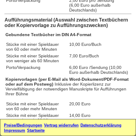
Porto/Verpackung
2,00 Euro pro Sendung
(6,00 Euro außerhalb
Deutschlands)
Aufführungsmaterial (Auswahl zwischen Textbüchern
oder Kopiervorlage zu Aufführungszwecken)
Gebundene Textbücher im DIN A4-Format
Stücke mit einer Spieldauer
10,00 Euro/Buch
von 60 oder mehr Minuten
Stücke mit einer Spieldauer
7,00 Euro/Buch
von weniger als 60 Minuten
Porto/Verpackung
6,00 Euro /Sendung (10,00
Euro außerhalb Deutschlands)
Kopiervorlagen (per E-Mail als Word-Dokument/PDF-Format
oder auf dem Postweg)
Inklusive der Kopierlizenz zur
Vervielfältigung der notwendigen Manuskripte für Aufführungen
Ihrer Bühne
Stücke mit einer Spieldauer
20,00 Euro
von 60 oder mehr Minuten
Stücke mit einer Spieldauer
14,00 Euro
von weniger als 60 Minuten
Preise/Bedingungen
Vertrag widerrufen
Datenschutzerklärung
zzgl. Porto/Verpackung für
2,00 Euro/Sendung (4,00 Euro
Impressum
Startseite
Kopiervorlagen per Post
außerhalb Deutschlands)