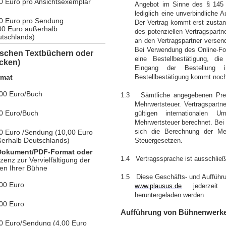
0 Euro pro Ansichtsexemplar
Angebot im Sinne des § 145 
lediglich eine unverbindliche 
0 Euro pro Sendung
Der Vertrag kommt erst zustan
00 Euro außerhalb
des potenziellen Vertragspartn
tschlands)
an den Vertragspartner versend
Bei Verwendung des Online-For
ischen Textbüchern oder
eine Bestellbestätigung, di
cken)
Eingang der Bestellung i
rmat
Bestellbestätigung kommt noch
00 Euro/Buch
1.3 Sämtliche angegebenen Preis
Mehrwertsteuer. Vertragspartn
0 Euro/Buch
gültigen internationalen Um
berechnet.
Mehrwertsteuer
Bei
sich die Berechnung der Meh
0 Euro /Sendung (10,00 Euro
erhalb Deutschlands)
Steuergesetzen.
-Dokument/PDF-Format oder
1.4 Vertragssprache ist ausschließ
izenz zur Vervielfältigung der
en Ihrer Bühne
1.5 Diese Geschäfts- und Aufführu
00 Euro
www.plausus.de
jederzeit 
heruntergeladen werden.
00 Euro
Aufführung von Bühnenwerk
0 Euro/Sendung (4,00 Euro