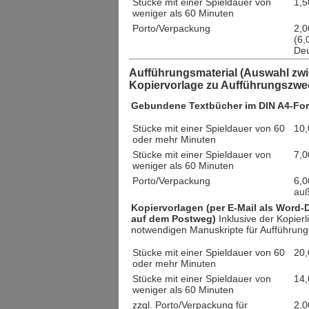
Stücke mit einer Spieldauer von
1,5
weniger als 60 Minuten
Porto/Verpackung
2,0
(6,
Deu
Aufführungsmaterial (Auswahl zw
Kopiervorlage zu Aufführungszwe
Gebundene Textbücher im DIN A4-Fo
Stücke mit einer Spieldauer von 60
10,
oder mehr Minuten
Stücke mit einer Spieldauer von
7,0
weniger als 60 Minuten
Porto/Verpackung
6,0
auß
Kopiervorlagen (per E-Mail als Word
auf dem Postweg)
Inklusive der Kopierl
notwendigen Manuskripte für Aufführung
Stücke mit einer Spieldauer von 60
20,
oder mehr Minuten
Stücke mit einer Spieldauer von
14,
weniger als 60 Minuten
zzgl. Porto/Verpackung für
2,0