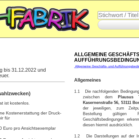
ALLGEMEINE GESCHÄFTS
AUFFÜHRUNGSBEDINGU
Allgemeine Geschäfts- und Aufführungsbedi
g bis 31.12.2022 und
euer.
Allgemeines
1.1 Die nachfolgenden Bedingunge
swahlzwecken)
zwischen dem
Plausus
 ist kostenlos.
Kasernenstraße 56, 53111 Bo
der jeweiligen, zum Zeitp
ne Kostenerstattung der Druck-
Bestellung gültigen 
r für
Geschäftsbedingungen erkenn
diesen hiermit ausdrücklich.
0 Euro pro Ansichtsexemplar
1.2 Die Darstellungen auf der Int