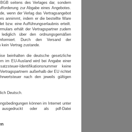
BGB seitens des Verlages dar, sondern
Aufforderung zur Abgabe eines Angebotes.
de, wenn der Verlag das Vertragsangebot
ers annimmt, indem er die bestellte Ware
et bzw. eine Aufführungserlaubnis erteilt.
mulars erhält der Vertragspartner zudem
e lediglich über den ordnungsgemäßen
nformiert. Durch den Versand der
 kein Vertrag zustande.
e beinhalten die deutsche gesetzliche
ern im EU-Ausland wird bei Angabe einer
satzsteuer-Identifikationsnummer keine
 Vertragspartnern außerhalb der EU richtet
rwertsteuer nach den jeweils gültigen
lich Deutsch.
ngsbedingungen können im Internet unter
ausgedruckt oder als pdf-Datei
en