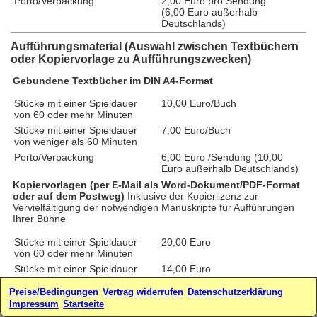
Porto/Verpackung
2,00 Euro pro Sendung
(6,00 Euro außerhalb
Deutschlands)
Aufführungsmaterial (Auswahl zwischen Textbüchern
oder Kopiervorlage zu Aufführungszwecken)
Gebundene Textbücher im DIN A4-Format
Stücke mit einer Spieldauer
10,00 Euro/Buch
von 60 oder mehr Minuten
Stücke mit einer Spieldauer
7,00 Euro/Buch
von weniger als 60 Minuten
Porto/Verpackung
6,00 Euro /Sendung (10,00
Euro außerhalb Deutschlands)
Kopiervorlagen (per E-Mail als Word-Dokument/PDF-Format
oder auf dem Postweg)
Inklusive der Kopierlizenz zur
Vervielfältigung der notwendigen Manuskripte für Aufführungen
Ihrer Bühne
Stücke mit einer Spieldauer
20,00 Euro
von 60 oder mehr Minuten
Stücke mit einer Spieldauer
14,00 Euro
von weniger als 60 Minuten
Preise/Bedingungen
Vertrag widerrufen
Datenschutzerklärung
zzgl. Porto/Verpackung für
2,00 Euro/Sendung (4,00 Euro
Impressum
Startseite
Kopiervorlagen per Post
außerhalb Deutschlands)